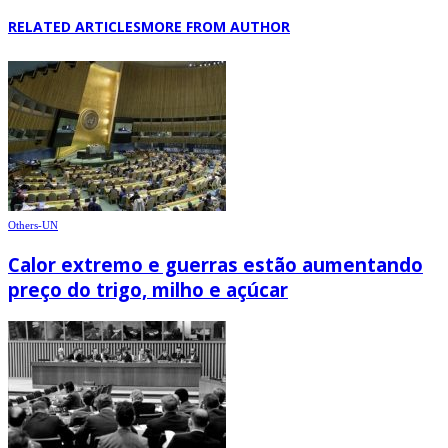
RELATED ARTICLES
MORE FROM AUTHOR
Others-UN
Calor extremo e guerras estão aumentando
preço do trigo, milho e açúcar