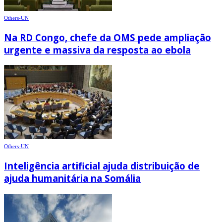
Others-UN
Na RD Congo, chefe da OMS pede ampliação
urgente e massiva da resposta ao ebola
Others-UN
Inteligência artificial ajuda distribuição de
ajuda humanitária na Somália