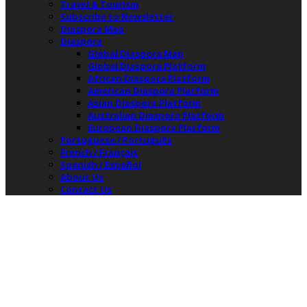
Travel & Tourism
Subscribe to Newsletter
Diaspora Map
Diaspora
Global Diaspora Map
Global Diaspora Platform
African Diaspora Platform
American Diaspora Platform
Asian Diaspora Platform
Australian Diaspora Platform
European Diaspora Platform
Portuguese / Português
French / Français
Spanish / Español
About Us
Contact Us