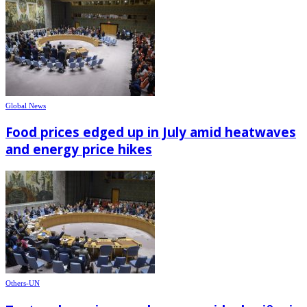
Global News
Food prices edged up in July amid heatwaves
and energy price hikes
Others-UN