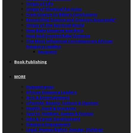
Origin of Life
Origin of Chemical Particles
From Science to Bible’s Conclusions
Reconciling Science and Creation Accurately”
Origin of the Spiritual World
How Baby Universe was Born
How God Created Baby Universe
The Most Influential Contemporary African
Diaspora Leaders
Recipient
Book Publishing
MORE
Humanitarian
African Diaspora Leaders
Arts & Entertainment
Lifestyle, Beauty, Culture & Opinion
Health, Food & Groceries
Sports, Hobbies, Games & Fitness
Jobs & Career Development
Diaspora Engagement
Legal, Human Rights, Gender, Children