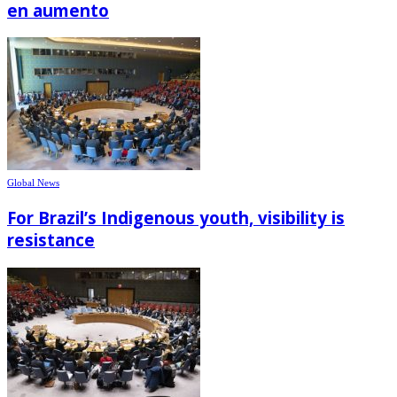
en aumento
Global News
For Brazil’s Indigenous youth, visibility is
resistance