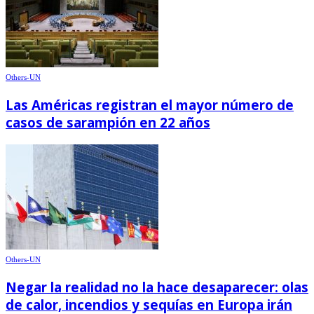
Others-UN
Las Américas registran el mayor número de
casos de sarampión en 22 años
Others-UN
Negar la realidad no la hace desaparecer: olas
de calor, incendios y sequías en Europa irán