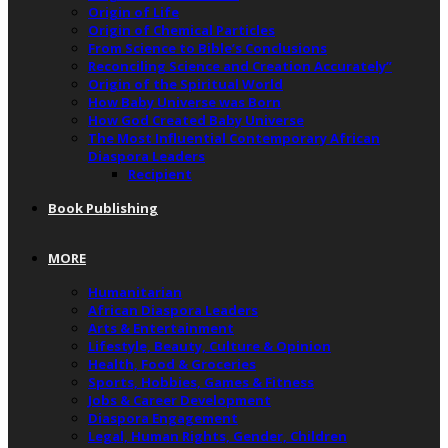
Origin of Life
Origin of Chemical Particles
From Science to Bible’s Conclusions
Reconciling Science and Creation Accurately”
Origin of the Spiritual World
How Baby Universe was Born
How God Created Baby Universe
The Most Influential Contemporary African
Diaspora Leaders
Recipient
Book Publishing
MORE
Humanitarian
African Diaspora Leaders
Arts & Entertainment
Lifestyle, Beauty, Culture & Opinion
Health, Food & Groceries
Sports, Hobbies, Games & Fitness
Jobs & Career Development
Diaspora Engagement
Legal, Human Rights, Gender, Children