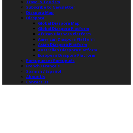
Travel & Tourism
Subscribe to Newsletter
Diaspora Map
Diaspora
Global Diaspora Map
Global Diaspora Platform
African Diaspora Platform
American Diaspora Platform
Asian Diaspora Platform
Australian Diaspora Platform
European Diaspora Platform
Portuguese / Português
French / Français
Spanish / Español
About Us
Contact Us