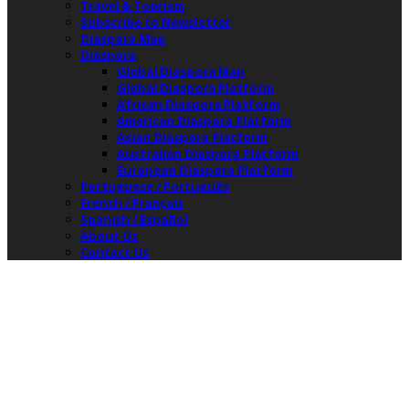
Travel & Tourism
Subscribe to Newsletter
Diaspora Map
Diaspora
Global Diaspora Map
Global Diaspora Platform
African Diaspora Platform
American Diaspora Platform
Asian Diaspora Platform
Australian Diaspora Platform
European Diaspora Platform
Portuguese / Português
French / Français
Spanish / Español
About Us
Contact Us