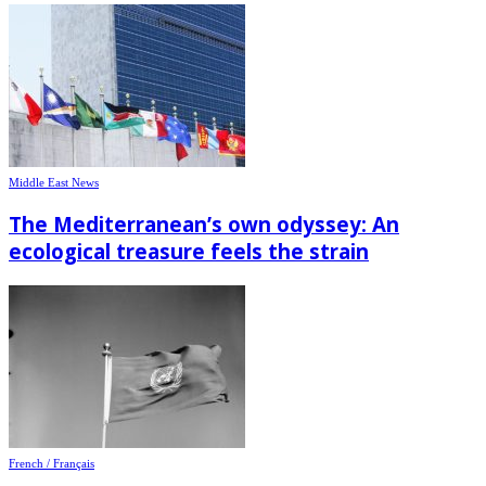
Middle East News
The Mediterranean’s own odyssey: An
ecological treasure feels the strain
French / Français