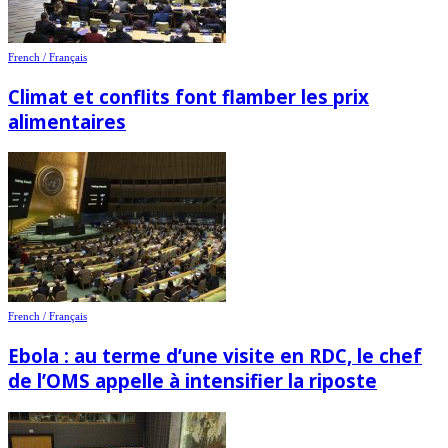
French / Français
Climat et conflits font flamber les prix
alimentaires
French / Français
Ebola : au terme d’une visite en RDC, le chef
de l’OMS appelle à intensifier la riposte