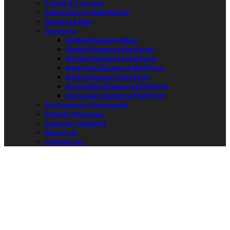
Travel & Tourism
Subscribe to Newsletter
Diaspora Map
Diaspora
Global Diaspora Map
Global Diaspora Platform
African Diaspora Platform
American Diaspora Platform
Asian Diaspora Platform
Australian Diaspora Platform
European Diaspora Platform
Portuguese / Português
French / Français
Spanish / Español
About Us
Contact Us