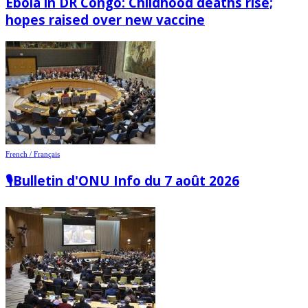
Ebola in DR Congo: Childhood deaths rise;
hopes raised over new vaccine
French / Français
🎙️Bulletin d'ONU Info du 7 août 2026