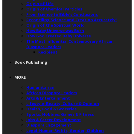
Origin of Life
Origin of Chemical Particles
From Science to Bible’s Conclusions
Reconciling Science and Creation Accurately”
Origin of the Spiritual World
How Baby Universe was Born
How God Created Baby Universe
The Most Influential Contemporary African
Diaspora Leaders
Recipient
Book Publishing
MORE
Humanitarian
African Diaspora Leaders
Arts & Entertainment
Lifestyle, Beauty, Culture & Opinion
Health, Food & Groceries
Sports, Hobbies, Games & Fitness
Jobs & Career Development
Diaspora Engagement
Legal, Human Rights, Gender, Children