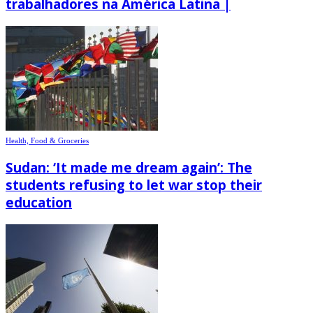
trabalhadores na América Latina |
Health, Food & Groceries
Sudan: ‘It made me dream again’: The
students refusing to let war stop their
education