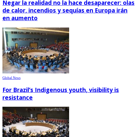
Negar la realidad no la hace desaparecer: olas
de calor, incendios y sequías en Europa irán
en aumento
Global News
For Brazil’s Indigenous youth, visibility is
resistance