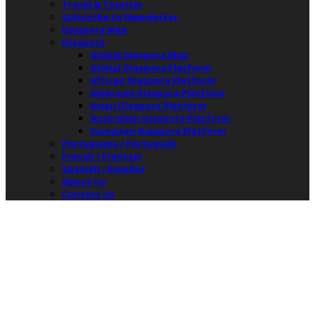
Travel & Tourism
Subscribe to Newsletter
Diaspora Map
Diaspora
Global Diaspora Map
Global Diaspora Platform
African Diaspora Platform
American Diaspora Platform
Asian Diaspora Platform
Australian Diaspora Platform
European Diaspora Platform
Portuguese / Português
French / Français
Spanish / Español
About Us
Contact Us