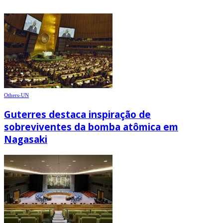
Others-UN
Guterres destaca inspiração de
sobreviventes da bomba atômica em
Nagasaki