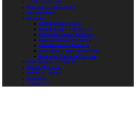
Travel & Tourism
Subscribe to Newsletter
Diaspora Map
Diaspora
Global Diaspora Map
Global Diaspora Platform
African Diaspora Platform
American Diaspora Platform
Asian Diaspora Platform
Australian Diaspora Platform
European Diaspora Platform
Portuguese / Português
French / Français
Spanish / Español
About Us
Contact Us