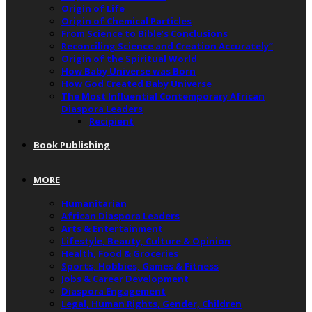
Origin of Life
Origin of Chemical Particles
From Science to Bible’s Conclusions
Reconciling Science and Creation Accurately”
Origin of the Spiritual World
How Baby Universe was Born
How God Created Baby Universe
The Most Influential Contemporary African
Diaspora Leaders
Recipient
Book Publishing
MORE
Humanitarian
African Diaspora Leaders
Arts & Entertainment
Lifestyle, Beauty, Culture & Opinion
Health, Food & Groceries
Sports, Hobbies, Games & Fitness
Jobs & Career Development
Diaspora Engagement
Legal, Human Rights, Gender, Children