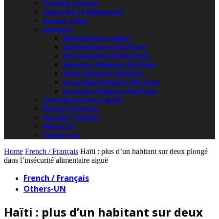
Travel & Tourism
Subscribe to Newsletter
Diaspora Map
Diaspora
Global Diaspora Map
Global Diaspora Platform
African Diaspora Platform
American Diaspora Platform
Asian Diaspora Platform
Australian Diaspora Platform
European Diaspora Platform
Portuguese / Português
French / Français
Spanish / Español
About Us
Contact Us
Home
French / Français
Haïti : plus d’un habitant sur deux plongé
dans l’insécurité alimentaire aiguë
French / Français
Others-UN
Haïti : plus d’un habitant sur deux