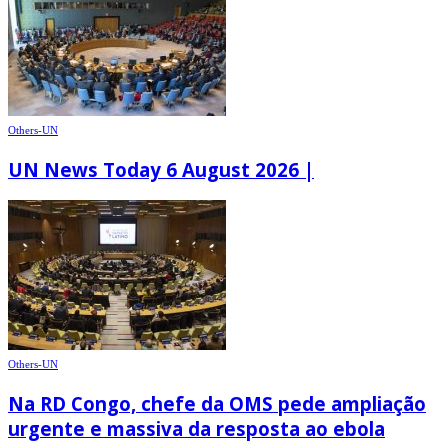
Others-UN
UN News Today 6 August 2026 |
Others-UN
Na RD Congo, chefe da OMS pede ampliação
urgente e massiva da resposta ao ebola