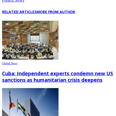
French News
RELATED ARTICLES
MORE FROM AUTHOR
Global News
Cuba: Independent experts condemn new US
sanctions as humanitarian crisis deepens