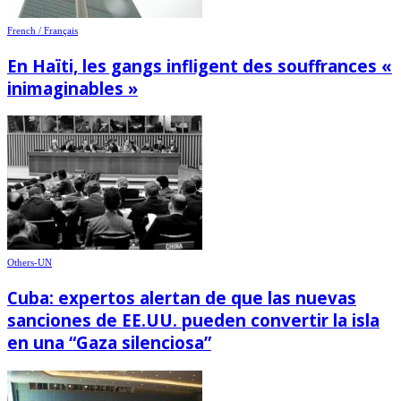
French / Français
En Haïti, les gangs infligent des souffrances «
inimaginables »
Others-UN
Cuba: expertos alertan de que las nuevas
sanciones de EE.UU. pueden convertir la isla
en una “Gaza silenciosa”