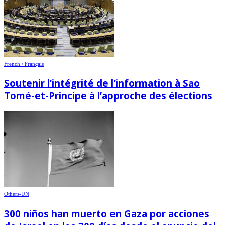
French / Français
Soutenir l’intégrité de l’information à Sao
Tomé-et-Principe à l’approche des élections
Others-UN
300 niños han muerto en Gaza por acciones