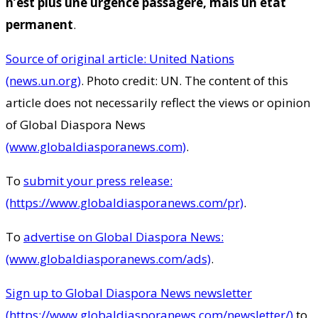
n’est plus une urgence passagère, mais un état
permanent
.
Source of original article: United Nations
(news.un.org)
. Photo credit: UN. The content of this
article does not necessarily reflect the views or opinion
of Global Diaspora News
(www.globaldiasporanews.com)
.
To
submit your press release:
(https://www.globaldiasporanews.com/pr)
.
To
advertise on Global Diaspora News:
(www.globaldiasporanews.com/ads)
.
Sign up to Global Diaspora News newsletter
(https://www.globaldiasporanews.com/newsletter/)
to