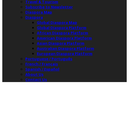
Travel & Tourism
Subscribe to Newsletter
Diaspora Map
Diaspora
Global Diaspora Map
Global Diaspora Platform
African Diaspora Platform
American Diaspora Platform
Asian Diaspora Platform
Australian Diaspora Platform
European Diaspora Platform
Portuguese / Português
French / Français
Spanish / Español
About Us
Contact Us