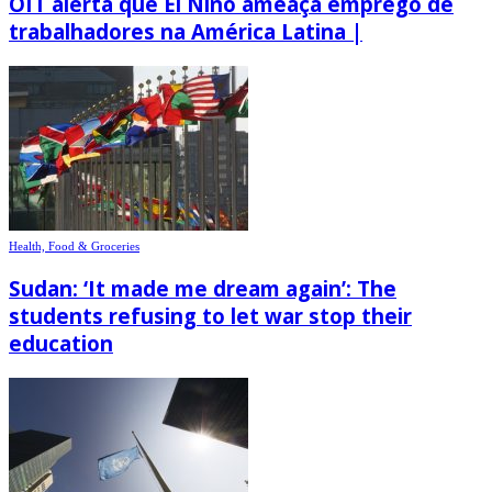
OIT alerta que El Niño ameaça emprego de
trabalhadores na América Latina |
Health, Food & Groceries
Sudan: ‘It made me dream again’: The
students refusing to let war stop their
education