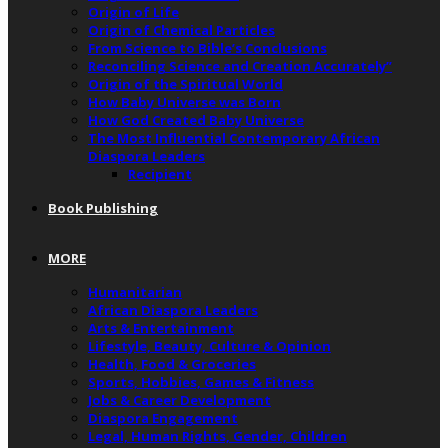
Origin of Life
Origin of Chemical Particles
From Science to Bible’s Conclusions
Reconciling Science and Creation Accurately”
Origin of the Spiritual World
How Baby Universe was Born
How God Created Baby Universe
The Most Influential Contemporary African
Diaspora Leaders
Recipient
Book Publishing
MORE
Humanitarian
African Diaspora Leaders
Arts & Entertainment
Lifestyle, Beauty, Culture & Opinion
Health, Food & Groceries
Sports, Hobbies, Games & Fitness
Jobs & Career Development
Diaspora Engagement
Legal, Human Rights, Gender, Children