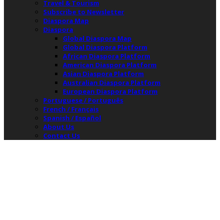
Travel & Tourism
Subscribe to Newsletter
Diaspora Map
Diaspora
Global Diaspora Map
Global Diaspora Platform
African Diaspora Platform
American Diaspora Platform
Asian Diaspora Platform
Australian Diaspora Platform
European Diaspora Platform
Portuguese / Português
French / Français
Spanish / Español
About Us
Contact Us