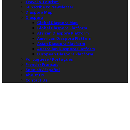
Travel & Tourism
Subscribe to Newsletter
Diaspora Map
Diaspora
Global Diaspora Map
Global Diaspora Platform
African Diaspora Platform
American Diaspora Platform
Asian Diaspora Platform
Australian Diaspora Platform
European Diaspora Platform
Portuguese / Português
French / Français
Spanish / Español
About Us
Contact Us