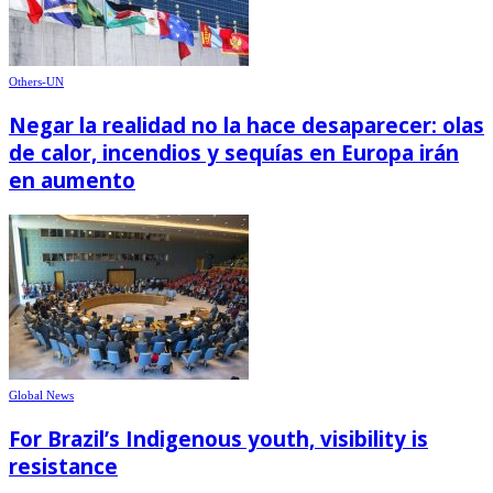
Others-UN
Negar la realidad no la hace desaparecer: olas
de calor, incendios y sequías en Europa irán
en aumento
Global News
For Brazil’s Indigenous youth, visibility is
resistance