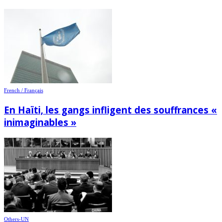
French / Français
En Haïti, les gangs infligent des souffrances «
inimaginables »
Others-UN