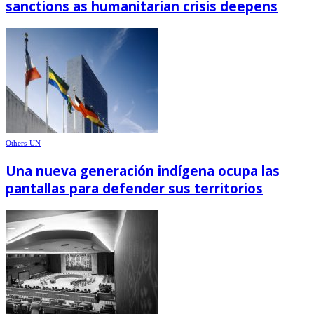
sanctions as humanitarian crisis deepens
Others-UN
Una nueva generación indígena ocupa las
pantallas para defender sus territorios