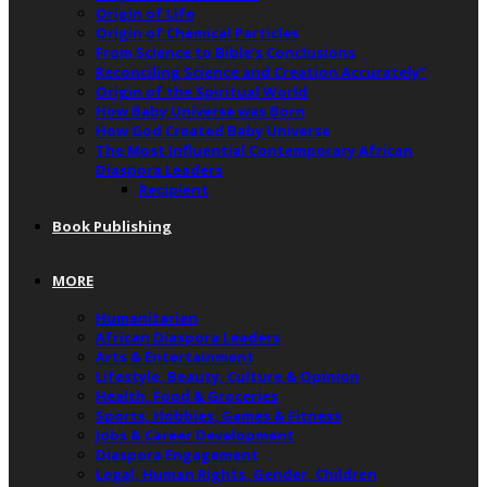
Origin of Life
Origin of Chemical Particles
From Science to Bible’s Conclusions
Reconciling Science and Creation Accurately”
Origin of the Spiritual World
How Baby Universe was Born
How God Created Baby Universe
The Most Influential Contemporary African
Diaspora Leaders
Recipient
Book Publishing
MORE
Humanitarian
African Diaspora Leaders
Arts & Entertainment
Lifestyle, Beauty, Culture & Opinion
Health, Food & Groceries
Sports, Hobbies, Games & Fitness
Jobs & Career Development
Diaspora Engagement
Legal, Human Rights, Gender, Children