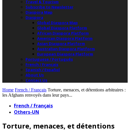
Travel & Tourism
Subscribe to Newsletter
Diaspora Map
Diaspora
Global Diaspora Map
Global Diaspora Platform
African Diaspora Platform
American Diaspora Platform
Asian Diaspora Platform
Australian Diaspora Platform
European Diaspora Platform
Portuguese / Português
French / Français
Spanish / Español
About Us
Contact Us
Home
French / Français
Torture, menaces, et détentions arbitraires :
les Afghans renvoyés dans leur pays...
French / Français
Others-UN
Torture, menaces, et détentions