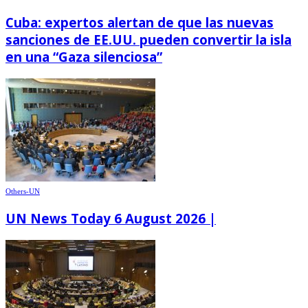
Cuba: expertos alertan de que las nuevas
sanciones de EE.UU. pueden convertir la isla
en una “Gaza silenciosa”
Others-UN
UN News Today 6 August 2026 |