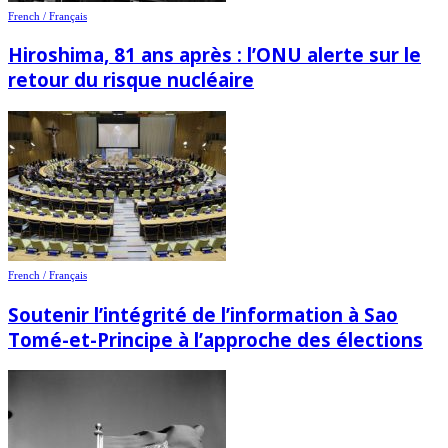
French / Français
Hiroshima, 81 ans après : l’ONU alerte sur le
retour du risque nucléaire
French / Français
Soutenir l’intégrité de l’information à Sao
Tomé-et-Principe à l’approche des élections