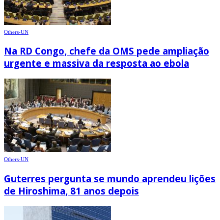
Others-UN
Na RD Congo, chefe da OMS pede ampliação
urgente e massiva da resposta ao ebola
Others-UN
Guterres pergunta se mundo aprendeu lições
de Hiroshima, 81 anos depois