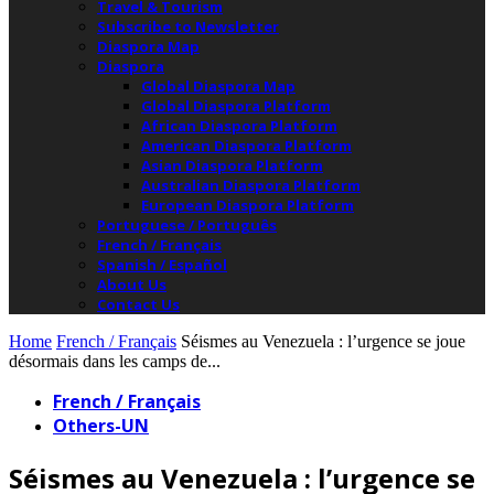
Travel & Tourism
Subscribe to Newsletter
Diaspora Map
Diaspora
Global Diaspora Map
Global Diaspora Platform
African Diaspora Platform
American Diaspora Platform
Asian Diaspora Platform
Australian Diaspora Platform
European Diaspora Platform
Portuguese / Português
French / Français
Spanish / Español
About Us
Contact Us
Home
French / Français
Séismes au Venezuela : l’urgence se joue
désormais dans les camps de...
French / Français
Others-UN
Séismes au Venezuela : l’urgence se