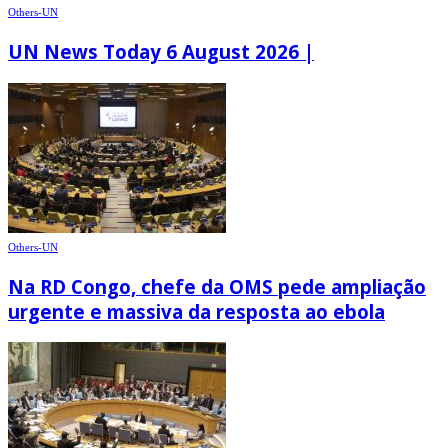
Others-UN
UN News Today 6 August 2026 |
Others-UN
Na RD Congo, chefe da OMS pede ampliação
urgente e massiva da resposta ao ebola