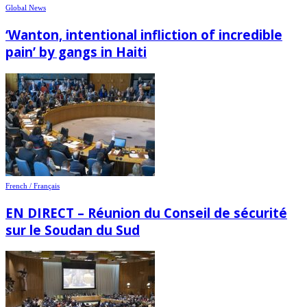
Global News
‘Wanton, intentional infliction of incredible
pain’ by gangs in Haiti
French / Français
EN DIRECT – Réunion du Conseil de sécurité
sur le Soudan du Sud