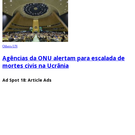
Others-UN
Agências da ONU alertam para escalada de
mortes civis na Ucrânia
Ad Spot 18: Article Ads