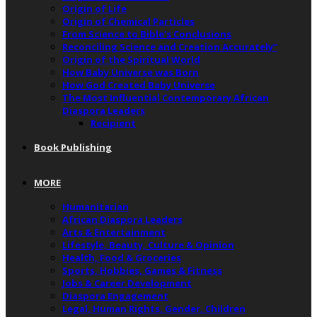
Origin of Life
Origin of Chemical Particles
From Science to Bible’s Conclusions
Reconciling Science and Creation Accurately”
Origin of the Spiritual World
How Baby Universe was Born
How God Created Baby Universe
The Most Influential Contemporary African
Diaspora Leaders
Recipient
Book Publishing
MORE
Humanitarian
African Diaspora Leaders
Arts & Entertainment
Lifestyle, Beauty, Culture & Opinion
Health, Food & Groceries
Sports, Hobbies, Games & Fitness
Jobs & Career Development
Diaspora Engagement
Legal, Human Rights, Gender, Children