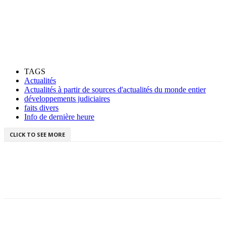
TAGS
Actualités
Actualités à partir de sources d'actualités du monde entier
développements judiciaires
faits divers
Info de dernière heure
CLICK TO SEE MORE