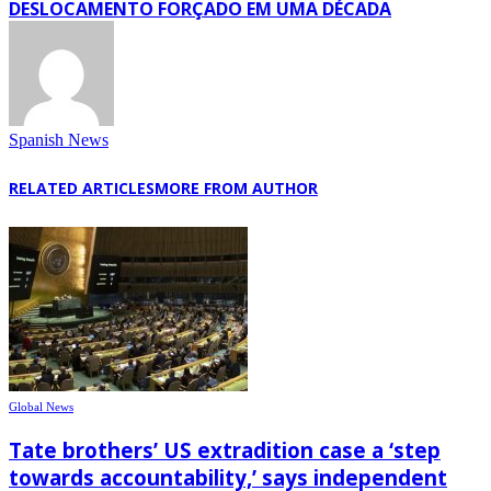
DESLOCAMENTO FORÇADO EM UMA DÉCADA
Spanish News
RELATED ARTICLES
MORE FROM AUTHOR
Global News
Tate brothers’ US extradition case a ‘step
towards accountability,’ says independent