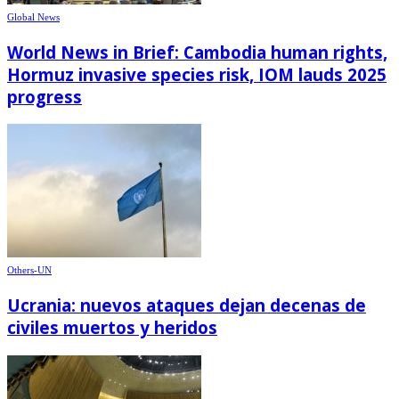
Global News
World News in Brief: Cambodia human rights,
Hormuz invasive species risk, IOM lauds 2025
progress
Others-UN
Ucrania: nuevos ataques dejan decenas de
civiles muertos y heridos