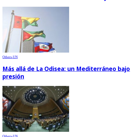
Others-UN
Más allá de La Odisea: un Mediterráneo bajo
presión
Others-UN