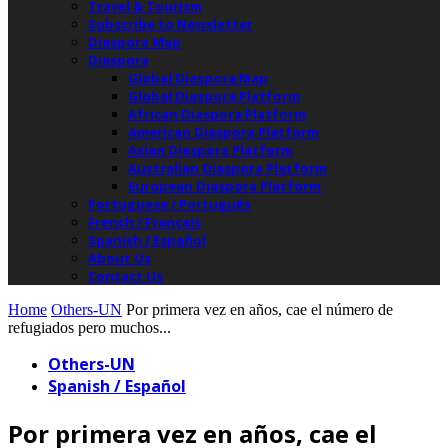
Travel & Tourism
Subscribe to Newsletter
Diaspora Map
Diaspora
Global Diaspora Map
Global Diaspora Platform
African Diaspora Platform
American Diaspora Platform
Asian Diaspora Platform
Australian Diaspora Platform
European Diaspora Platform
Portuguese / Português
French / Français
Spanish / Español
About Us
Contact Us
Home
Others-UN
Por primera vez en años, cae el número de
refugiados pero muchos...
Others-UN
Spanish / Español
Por primera vez en años, cae el