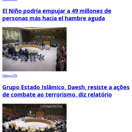
El Niño podría empujar a 49 millones de
personas más hacia el hambre aguda
Others-UN
Grupo Estado Islâmico, Daesh, resiste a ações
de combate ao terrorismo, diz relatório