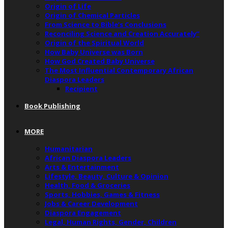
Origin of Life
Origin of Chemical Particles
From Science to Bible’s Conclusions
Reconciling Science and Creation Accurately”
Origin of the Spiritual World
How Baby Universe was Born
How God Created Baby Universe
The Most Influential Contemporary African
Diaspora Leaders
Recipient
Book Publishing
MORE
Humanitarian
African Diaspora Leaders
Arts & Entertainment
Lifestyle, Beauty, Culture & Opinion
Health, Food & Groceries
Sports, Hobbies, Games & Fitness
Jobs & Career Development
Diaspora Engagement
Legal, Human Rights, Gender, Children