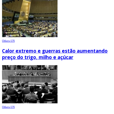
Others-UN
Calor extremo e guerras estão aumentando
preço do trigo, milho e açúcar
Others-UN