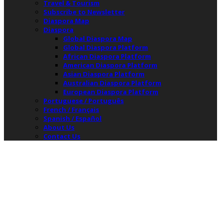
Travel & Tourism
Subscribe to Newsletter
Diaspora Map
Diaspora
Global Diaspora Map
Global Diaspora Platform
African Diaspora Platform
American Diaspora Platform
Asian Diaspora Platform
Australian Diaspora Platform
European Diaspora Platform
Portuguese / Português
French / Français
Spanish / Español
About Us
Contact Us