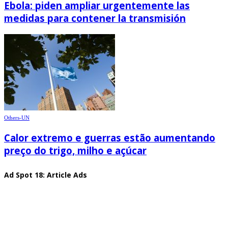
Ebola: piden ampliar urgentemente las
medidas para contener la transmisión
Others-UN
Calor extremo e guerras estão aumentando
preço do trigo, milho e açúcar
Ad Spot 18: Article Ads