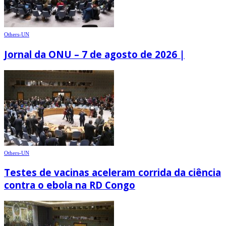
Others-UN
Jornal da ONU – 7 de agosto de 2026 |
Others-UN
Testes de vacinas aceleram corrida da ciência
contra o ebola na RD Congo