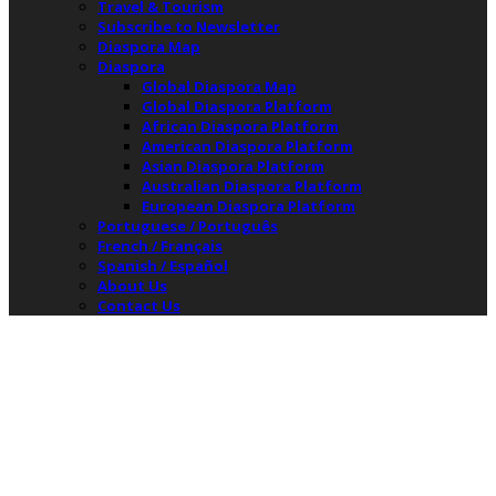
Travel & Tourism
Subscribe to Newsletter
Diaspora Map
Diaspora
Global Diaspora Map
Global Diaspora Platform
African Diaspora Platform
American Diaspora Platform
Asian Diaspora Platform
Australian Diaspora Platform
European Diaspora Platform
Portuguese / Português
French / Français
Spanish / Español
About Us
Contact Us