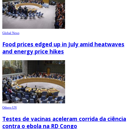
Global News
Food prices edged up in July amid heatwaves
and energy price hikes
Others-UN
Testes de vacinas aceleram corrida da ciência
contra o ebola na RD Congo