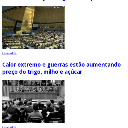
Others-UN
Calor extremo e guerras estão aumentando
preço do trigo, milho e açúcar
Others-UN