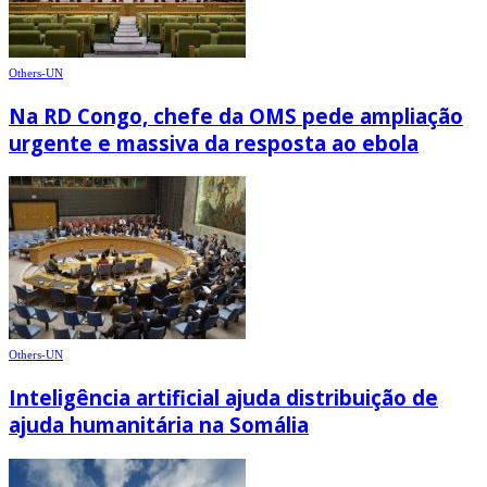
Others-UN
Na RD Congo, chefe da OMS pede ampliação
urgente e massiva da resposta ao ebola
Others-UN
Inteligência artificial ajuda distribuição de
ajuda humanitária na Somália