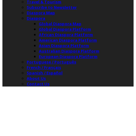
Travel & Tourism
Subscribe to Newsletter
Diaspora Map
Diaspora
Global Diaspora Map
Global Diaspora Platform
African Diaspora Platform
American Diaspora Platform
Asian Diaspora Platform
Australian Diaspora Platform
European Diaspora Platform
Portuguese / Português
French / Français
Spanish / Español
About Us
Contact Us