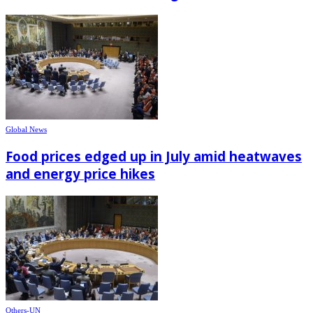
Global News
Food prices edged up in July amid heatwaves
and energy price hikes
Others-UN