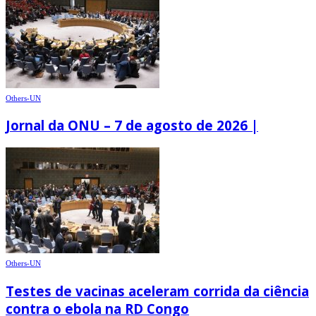
Others-UN
Jornal da ONU – 7 de agosto de 2026 |
Others-UN
Testes de vacinas aceleram corrida da ciência
contra o ebola na RD Congo