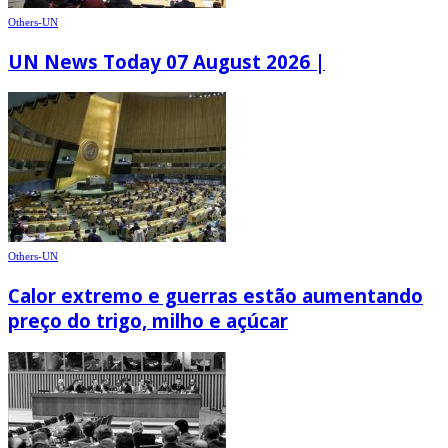
Others-UN
UN News Today 07 August 2026 |
Others-UN
Calor extremo e guerras estão aumentando
preço do trigo, milho e açúcar