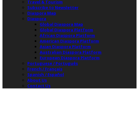
Travel & Tourism
Subscribe to Newsletter
Diaspora Map
Diaspora
Global Diaspora Map
Global Diaspora Platform
African Diaspora Platform
American Diaspora Platform
Asian Diaspora Platform
Australian Diaspora Platform
European Diaspora Platform
Portuguese / Português
French / Français
Spanish / Español
About Us
Contact Us