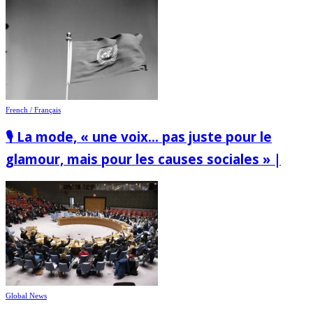
French / Français
🎙️ La mode, « une voix… pas juste pour le
glamour, mais pour les causes sociales » |
Global News