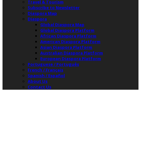
Travel & Tourism
Subscribe to Newsletter
Diaspora Map
Diaspora
Global Diaspora Map
Global Diaspora Platform
African Diaspora Platform
American Diaspora Platform
Asian Diaspora Platform
Australian Diaspora Platform
European Diaspora Platform
Portuguese / Português
French / Français
Spanish / Español
About Us
Contact Us