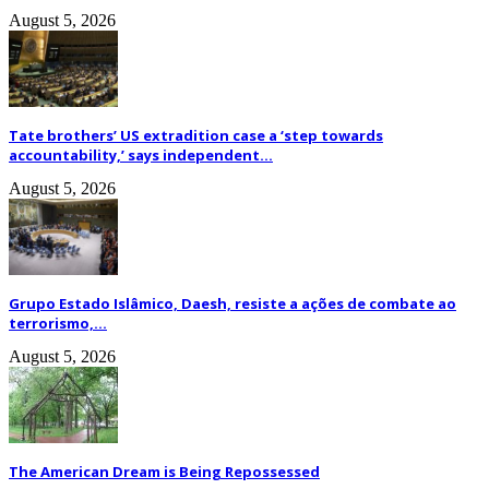
August 5, 2026
Tate brothers’ US extradition case a ‘step towards
accountability,’ says independent...
August 5, 2026
Grupo Estado Islâmico, Daesh, resiste a ações de combate ao
terrorismo,...
August 5, 2026
The American Dream is Being Repossessed