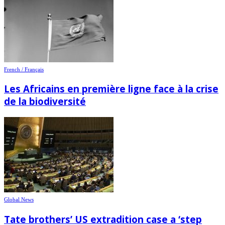
French / Français
Les Africains en première ligne face à la crise
de la biodiversité
Global News
Tate brothers’ US extradition case a ‘step