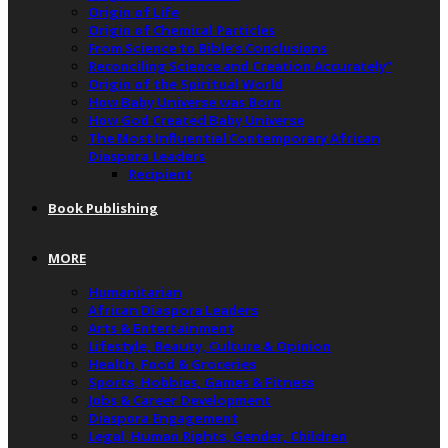
Origin of Life
Origin of Chemical Particles
From Science to Bible’s Conclusions
Reconciling Science and Creation Accurately”
Origin of the Spiritual World
How Baby Universe was Born
How God Created Baby Universe
The Most Influential Contemporary African
Diaspora Leaders
Recipient
Book Publishing
MORE
Humanitarian
African Diaspora Leaders
Arts & Entertainment
Lifestyle, Beauty, Culture & Opinion
Health, Food & Groceries
Sports, Hobbies, Games & Fitness
Jobs & Career Development
Diaspora Engagement
Legal, Human Rights, Gender, Children