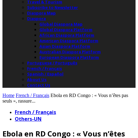
Travel & Tourism
Subscribe to Newsletter
Diaspora Map
Diaspora
Global Diaspora Map
Global Diaspora Platform
African Diaspora Platform
American Diaspora Platform
Asian Diaspora Platform
Australian Diaspora Platform
European Diaspora Platform
Portuguese / Português
French / Français
Spanish / Español
About Us
Contact Us
Home
French / Français
Ebola en RD Congo : « Vous n’êtes pas
seuls », rassure...
French / Français
Others-UN
Ebola en RD Congo : « Vous n’êtes