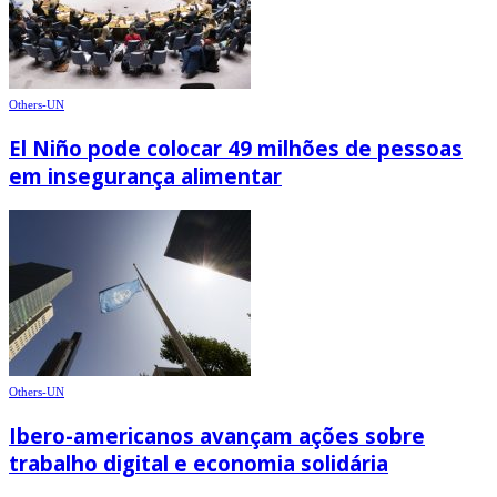
Others-UN
El Niño pode colocar 49 milhões de pessoas
em insegurança alimentar
Others-UN
Ibero-americanos avançam ações sobre
trabalho digital e economia solidária