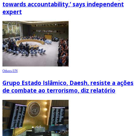
towards accountability,’ says independent
expert
Others-UN
Grupo Estado Islâmico, Daesh, resiste a ações
de combate ao terrorismo, diz relatório