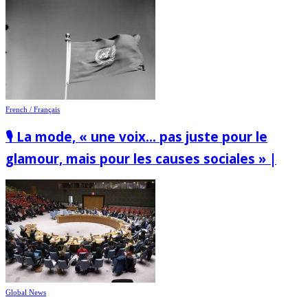
French / Français
🎙️ La mode, « une voix… pas juste pour le
glamour, mais pour les causes sociales » |
Global News