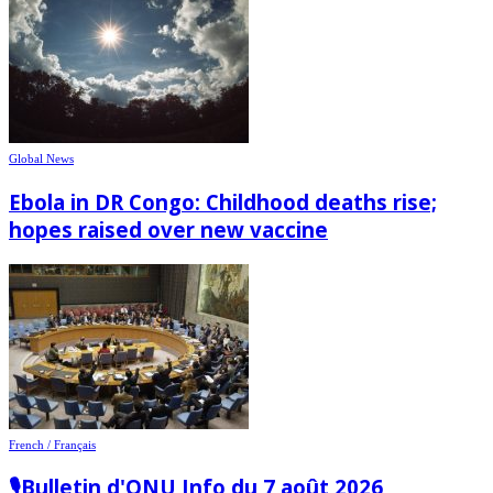
Global News
Ebola in DR Congo: Childhood deaths rise;
hopes raised over new vaccine
French / Français
🎙️Bulletin d'ONU Info du 7 août 2026