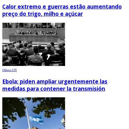
Calor extremo e guerras estão aumentando
preço do trigo, milho e açúcar
Others-UN
Ebola: piden ampliar urgentemente las
medidas para contener la transmisión