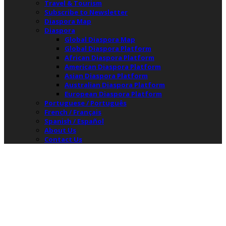
Travel & Tourism
Subscribe to Newsletter
Diaspora Map
Diaspora
Global Diaspora Map
Global Diaspora Platform
African Diaspora Platform
American Diaspora Platform
Asian Diaspora Platform
Australian Diaspora Platform
European Diaspora Platform
Portuguese / Português
French / Français
Spanish / Español
About Us
Contact Us