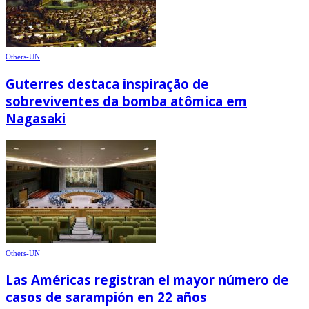
Others-UN
Guterres destaca inspiração de
sobreviventes da bomba atômica em
Nagasaki
Others-UN
Las Américas registran el mayor número de
casos de sarampión en 22 años