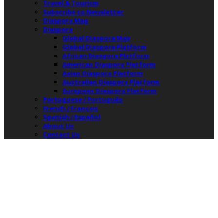
Travel & Tourism
Subscribe to Newsletter
Diaspora Map
Diaspora
Global Diaspora Map
Global Diaspora Platform
African Diaspora Platform
American Diaspora Platform
Asian Diaspora Platform
Australian Diaspora Platform
European Diaspora Platform
Portuguese / Português
French / Français
Spanish / Español
About Us
Contact Us