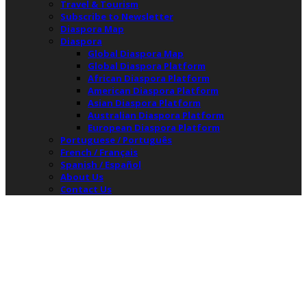
Travel & Tourism
Subscribe to Newsletter
Diaspora Map
Diaspora
Global Diaspora Map
Global Diaspora Platform
African Diaspora Platform
American Diaspora Platform
Asian Diaspora Platform
Australian Diaspora Platform
European Diaspora Platform
Portuguese / Português
French / Français
Spanish / Español
About Us
Contact Us