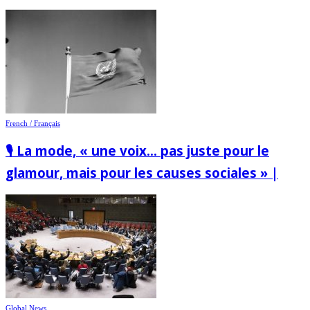
French / Français
🎙️ La mode, « une voix… pas juste pour le
glamour, mais pour les causes sociales » |
Global News