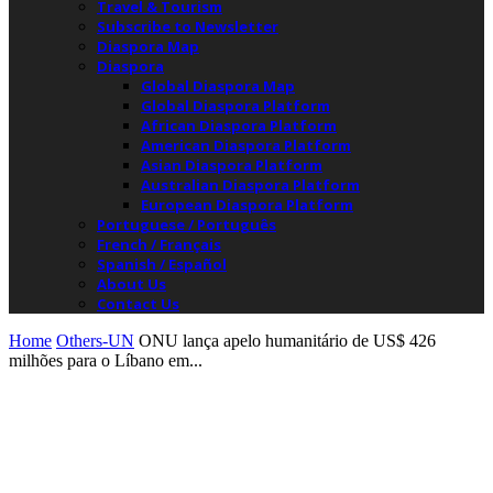
Travel & Tourism
Subscribe to Newsletter
Diaspora Map
Diaspora
Global Diaspora Map
Global Diaspora Platform
African Diaspora Platform
American Diaspora Platform
Asian Diaspora Platform
Australian Diaspora Platform
European Diaspora Platform
Portuguese / Português
French / Français
Spanish / Español
About Us
Contact Us
Home
Others-UN
ONU lança apelo humanitário de US$ 426
milhões para o Líbano em...