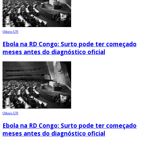
Others-UN
Ebola na RD Congo: Surto pode ter começado
meses antes do diagnóstico oficial
Others-UN
Ebola na RD Congo: Surto pode ter começado
meses antes do diagnóstico oficial