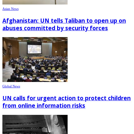
Asian News
Afghanistan: UN tells Taliban to open up on
abuses committed by security forces
Global News
UN calls for urgent action to protect children
from online information risks