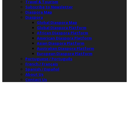
Travel & Tourism
Subscribe to Newsletter
Diaspora Map
Diaspora
Global Diaspora Map
Global Diaspora Platform
African Diaspora Platform
American Diaspora Platform
Asian Diaspora Platform
Australian Diaspora Platform
European Diaspora Platform
Portuguese / Português
French / Français
Spanish / Español
About Us
Contact Us