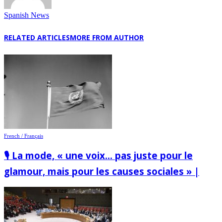
Spanish News
RELATED ARTICLES
MORE FROM AUTHOR
French / Français
🎙️ La mode, « une voix… pas juste pour le
glamour, mais pour les causes sociales » |