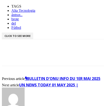
TAGS
Alta Tecnologia
ántrax..
brote
del
Fútbol
CLICK TO SEE MORE
🎙️BULLETIN D'ONU INFO DU 1ER MAI 2025
Previous article
UN NEWS TODAY 01 MAY 2025 |
Next article