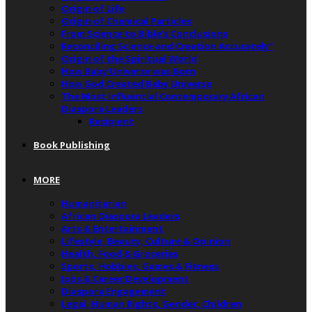
Origin of Life
Origin of Chemical Particles
From Science to Bible’s Conclusions
Reconciling Science and Creation Accurately”
Origin of the Spiritual World
How Baby Universe was Born
How God Created Baby Universe
The Most Influential Contemporary African
Diaspora Leaders
Recipient
Book Publishing
MORE
Humanitarian
African Diaspora Leaders
Arts & Entertainment
Lifestyle, Beauty, Culture & Opinion
Health, Food & Groceries
Sports, Hobbies, Games & Fitness
Jobs & Career Development
Diaspora Engagement
Legal, Human Rights, Gender, Children