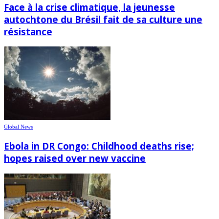
Face à la crise climatique, la jeunesse
autochtone du Brésil fait de sa culture une
résistance
Global News
Ebola in DR Congo: Childhood deaths rise;
hopes raised over new vaccine