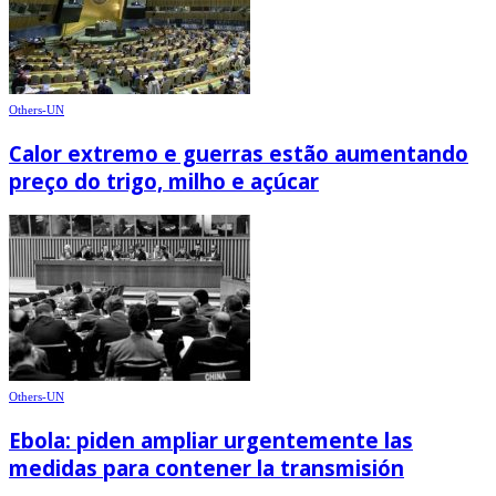
Others-UN
Calor extremo e guerras estão aumentando
preço do trigo, milho e açúcar
Others-UN
Ebola: piden ampliar urgentemente las
medidas para contener la transmisión