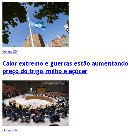
Others-UN
Calor extremo e guerras estão aumentando
preço do trigo, milho e açúcar
Others-UN