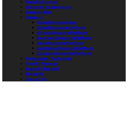
Travel & Tourism
Subscribe to Newsletter
Diaspora Map
Diaspora
Global Diaspora Map
Global Diaspora Platform
African Diaspora Platform
American Diaspora Platform
Asian Diaspora Platform
Australian Diaspora Platform
European Diaspora Platform
Portuguese / Português
French / Français
Spanish / Español
About Us
Contact Us