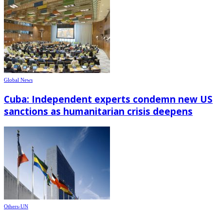
Global News
Cuba: Independent experts condemn new US
sanctions as humanitarian crisis deepens
Others-UN