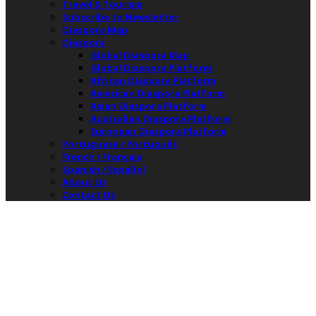
Travel & Tourism
Subscribe to Newsletter
Diaspora Map
Diaspora
Global Diaspora Map
Global Diaspora Platform
African Diaspora Platform
American Diaspora Platform
Asian Diaspora Platform
Australian Diaspora Platform
European Diaspora Platform
Portuguese / Português
French / Français
Spanish / Español
About Us
Contact Us