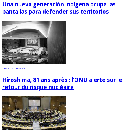
Una nueva generación indígena ocupa las
pantallas para defender sus territorios
French / Français
Hiroshima, 81 ans après : l’ONU alerte sur le
retour du risque nucléaire