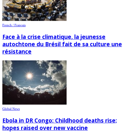
French / Français
Face à la crise climatique, la jeunesse
autochtone du Brésil fait de sa culture une
résistance
Global News
Ebola in DR Congo: Childhood deaths rise;
hopes raised over new vaccine