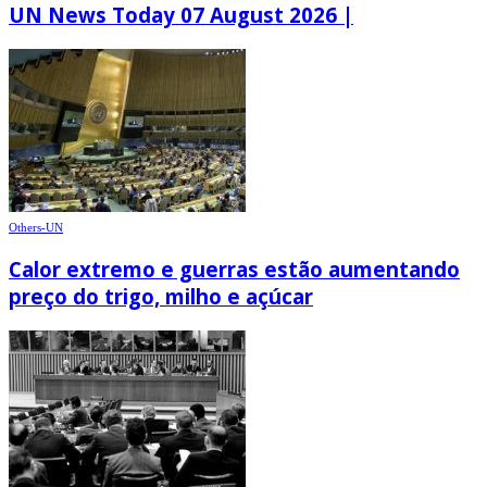
UN News Today 07 August 2026 |
Others-UN
Calor extremo e guerras estão aumentando
preço do trigo, milho e açúcar