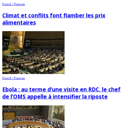
French / Français
Climat et conflits font flamber les prix
alimentaires
French / Français
Ebola : au terme d’une visite en RDC, le chef
de l’OMS appelle à intensifier la riposte