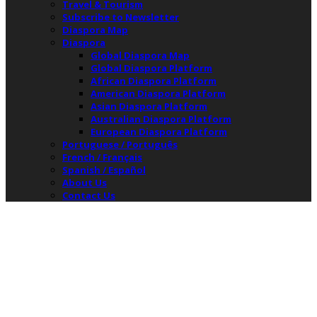
Travel & Tourism
Subscribe to Newsletter
Diaspora Map
Diaspora
Global Diaspora Map
Global Diaspora Platform
African Diaspora Platform
American Diaspora Platform
Asian Diaspora Platform
Australian Diaspora Platform
European Diaspora Platform
Portuguese / Português
French / Français
Spanish / Español
About Us
Contact Us