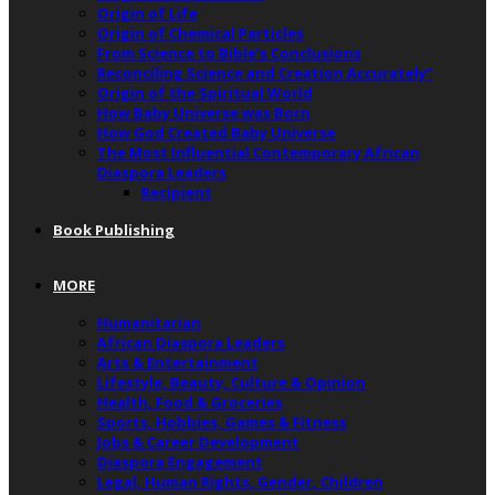
Origin of Life
Origin of Chemical Particles
From Science to Bible’s Conclusions
Reconciling Science and Creation Accurately”
Origin of the Spiritual World
How Baby Universe was Born
How God Created Baby Universe
The Most Influential Contemporary African
Diaspora Leaders
Recipient
Book Publishing
MORE
Humanitarian
African Diaspora Leaders
Arts & Entertainment
Lifestyle, Beauty, Culture & Opinion
Health, Food & Groceries
Sports, Hobbies, Games & Fitness
Jobs & Career Development
Diaspora Engagement
Legal, Human Rights, Gender, Children