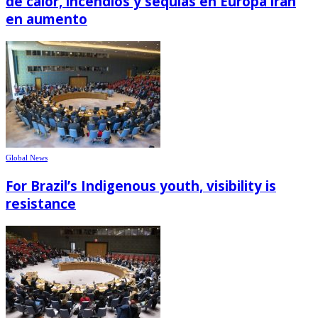
de calor, incendios y sequías en Europa irán
en aumento
Global News
For Brazil’s Indigenous youth, visibility is
resistance