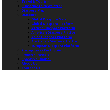
Travel & Tourism
Subscribe to Newsletter
Diaspora Map
Diaspora
Global Diaspora Map
Global Diaspora Platform
African Diaspora Platform
American Diaspora Platform
Asian Diaspora Platform
Australian Diaspora Platform
European Diaspora Platform
Portuguese / Português
French / Français
Spanish / Español
About Us
Contact Us