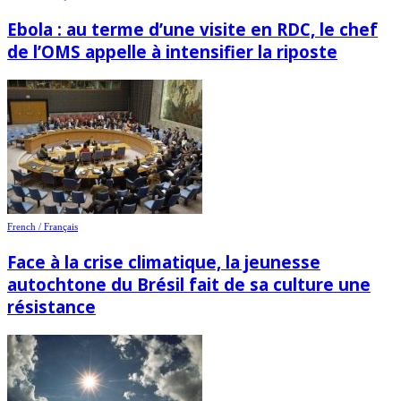
Ebola : au terme d’une visite en RDC, le chef
de l’OMS appelle à intensifier la riposte
French / Français
Face à la crise climatique, la jeunesse
autochtone du Brésil fait de sa culture une
résistance