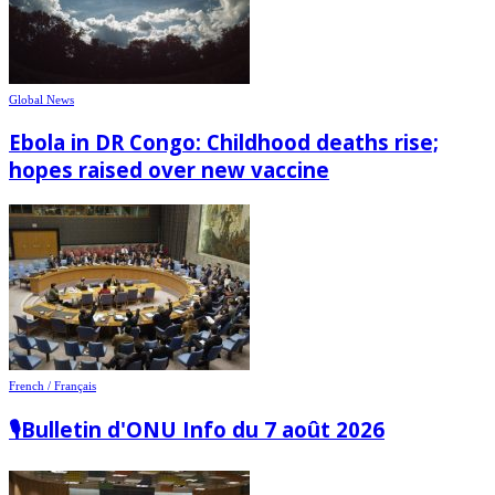
Global News
Ebola in DR Congo: Childhood deaths rise;
hopes raised over new vaccine
French / Français
🎙️Bulletin d'ONU Info du 7 août 2026