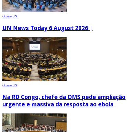
Others-UN
UN News Today 6 August 2026 |
Others-UN
Na RD Congo, chefe da OMS pede ampliação
urgente e massiva da resposta ao ebola