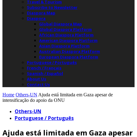
Travel & Tourism
Subscribe to Newsletter
Diaspora Map
Diaspora
Global Diaspora Map
Global Diaspora Platform
African Diaspora Platform
American Diaspora Platform
Asian Diaspora Platform
Australian Diaspora Platform
European Diaspora Platform
Portuguese / Português
French / Français
Spanish / Español
About Us
Contact Us
Home
Others-UN
Ajuda está limitada em Gaza apesar de
intensificação do apoio da ONU
Others-UN
Portuguese / Português
Ajuda está limitada em Gaza apesar