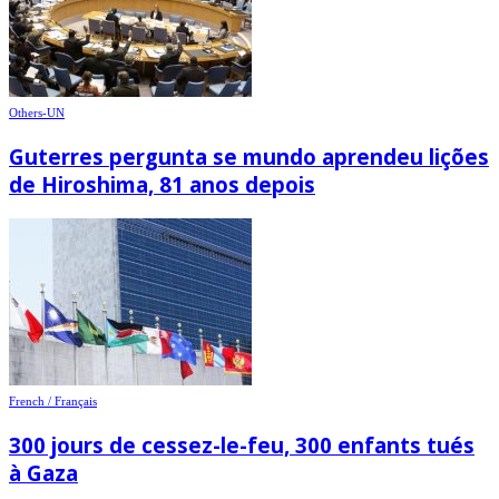
Others-UN
Guterres pergunta se mundo aprendeu lições
de Hiroshima, 81 anos depois
French / Français
300 jours de cessez-le-feu, 300 enfants tués
à Gaza