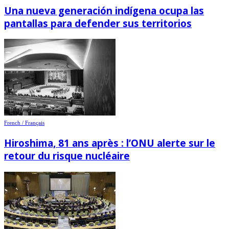
Una nueva generación indígena ocupa las
pantallas para defender sus territorios
French / Français
Hiroshima, 81 ans après : l’ONU alerte sur le
retour du risque nucléaire