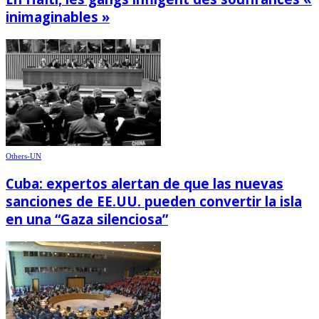
inimaginables »
Others-UN
Cuba: expertos alertan de que las nuevas
sanciones de EE.UU. pueden convertir la isla
en una “Gaza silenciosa”