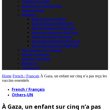
Travel & Tourism
Subscribe to Newsletter
Diaspora Map
Diaspora
Global Diaspora Map
Global Diaspora Platform
African Diaspora Platform
American Diaspora Platform
Asian Diaspora Platform
Australian Diaspora Platform
European Diaspora Platform
Portuguese / Português
French / Français
Spanish / Español
About Us
Contact Us
Home
French / Français
À Gaza, un enfant sur cinq n’a pas reçu les
vaccins essentiels
French / Français
Others-UN
À Gaza, un enfant sur cinq n’a pas