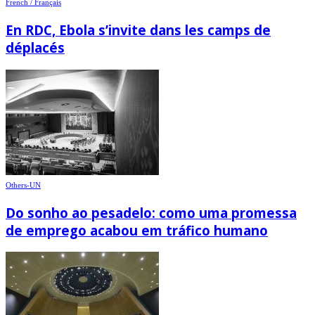
French / Français
En RDC, Ebola s’invite dans les camps de
déplacés
Others-UN
Do sonho ao pesadelo: como uma promessa
de emprego acabou em tráfico humano