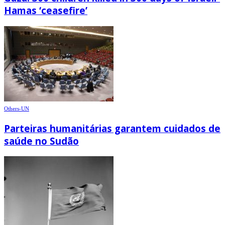
Hamas ‘ceasefire’
Others-UN
Parteiras humanitárias garantem cuidados de
saúde no Sudão