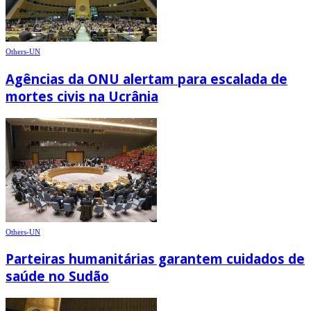
Others-UN
Agências da ONU alertam para escalada de
mortes civis na Ucrânia
Others-UN
Parteiras humanitárias garantem cuidados de
saúde no Sudão