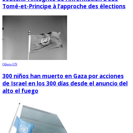
Tomé-et-Principe à l’approche des élections
Others-UN
300 niños han muerto en Gaza por acciones
de Israel en los 300 días desde el anuncio del
alto el fuego