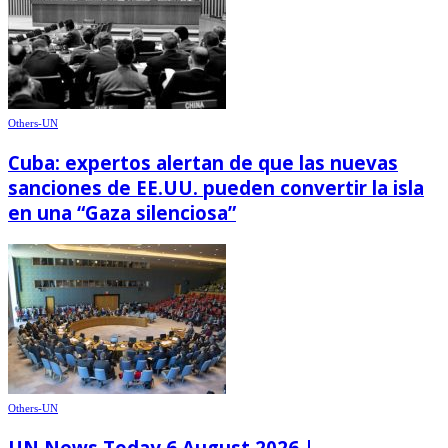
Others-UN
Cuba: expertos alertan de que las nuevas
sanciones de EE.UU. pueden convertir la isla
en una “Gaza silenciosa”
Others-UN
UN News Today 6 August 2026 |