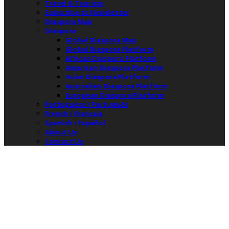
Travel & Tourism
Subscribe to Newsletter
Diaspora Map
Diaspora
Global Diaspora Map
Global Diaspora Platform
African Diaspora Platform
American Diaspora Platform
Asian Diaspora Platform
Australian Diaspora Platform
European Diaspora Platform
Portuguese / Português
French / Français
Spanish / Español
About Us
Contact Us