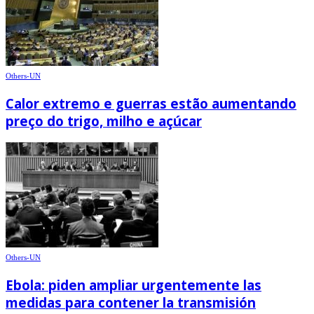
Others-UN
Calor extremo e guerras estão aumentando
preço do trigo, milho e açúcar
Others-UN
Ebola: piden ampliar urgentemente las
medidas para contener la transmisión