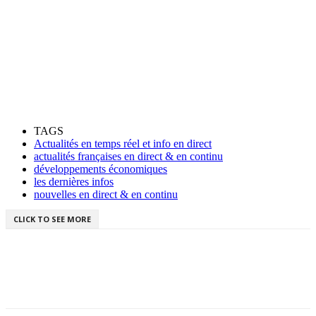
TAGS
Actualités en temps réel et info en direct
actualités françaises en direct & en continu
développements économiques
les dernières infos
nouvelles en direct & en continu
CLICK TO SEE MORE