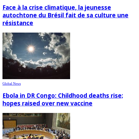
Face à la crise climatique, la jeunesse
autochtone du Brésil fait de sa culture une
résistance
Global News
Ebola in DR Congo: Childhood deaths rise;
hopes raised over new vaccine