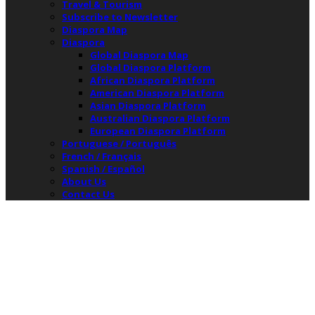
Travel & Tourism
Subscribe to Newsletter
Diaspora Map
Diaspora
Global Diaspora Map
Global Diaspora Platform
African Diaspora Platform
American Diaspora Platform
Asian Diaspora Platform
Australian Diaspora Platform
European Diaspora Platform
Portuguese / Português
French / Français
Spanish / Español
About Us
Contact Us