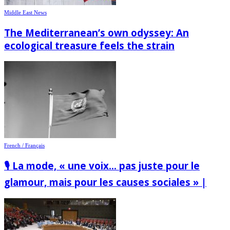
Middle East News
The Mediterranean’s own odyssey: An
ecological treasure feels the strain
French / Français
🎙️ La mode, « une voix… pas juste pour le
glamour, mais pour les causes sociales » |