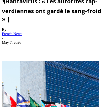
🎙️Hantavirus : « Les autorités cap-
verdiennes ont gardé le sang-froid
» |
By
French News
-
May 7, 2026